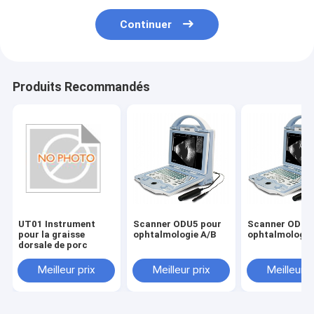
Continuer
Produits Recommandés
UT01 Instrument
Scanner ODU5 pour
Scanner ODU5
pour la graisse
ophtalmologie A/B
ophtalmologie
dorsale de porc
Meilleur prix
Meilleur prix
Meilleur p