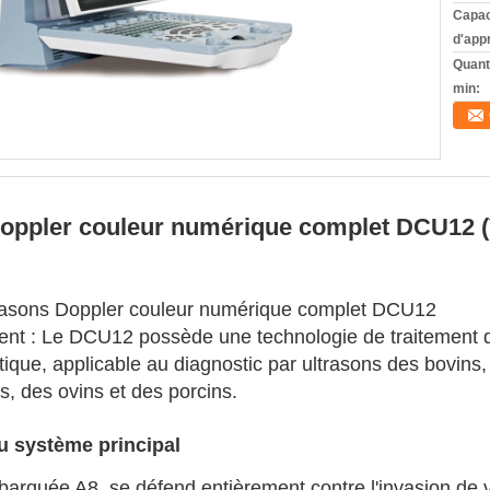
Capac
d'app
Quant
min:
oppler couleur numérique complet DCU12 (V
ltrasons Doppler couleur numérique complet DCU12
ment : Le DCU12 possède une technologie de traitement 
tique, applicable au diagnostic par ultrasons des bovins
s, des ovins et des porcins.
u système principal
rquée A8, se défend entièrement contre l'invasion de vi