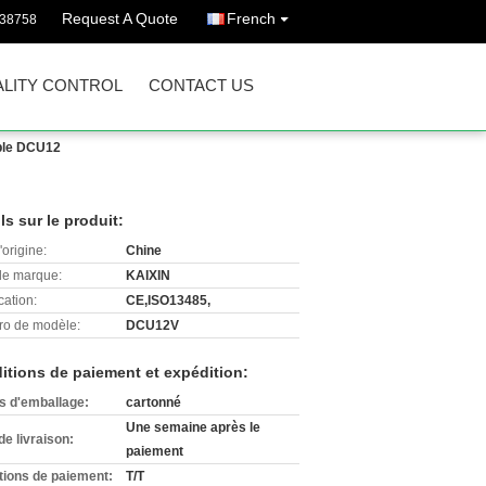
Request A Quote
French
738758
LITY CONTROL
CONTACT US
able DCU12
ls sur le produit:
'origine:
Chine
e marque:
KAIXIN
cation:
CE,ISO13485,
o de modèle:
DCU12V
itions de paiement et expédition:
ls d'emballage:
cartonné
Une semaine après le
de livraison:
paiement
tions de paiement:
T/T