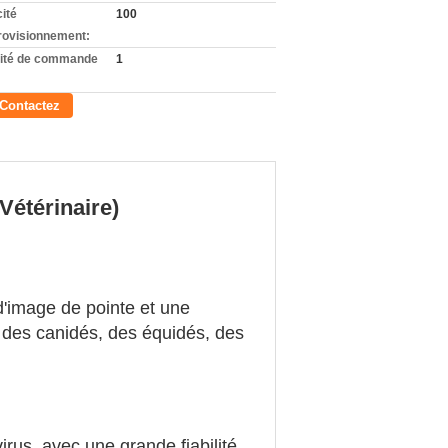
ité
100
rovisionnement:
ité de commande
1
Contactez
étérinaire)
d'image de pointe et une
, des canidés, des équidés, des
rus, avec une grande fiabilité.