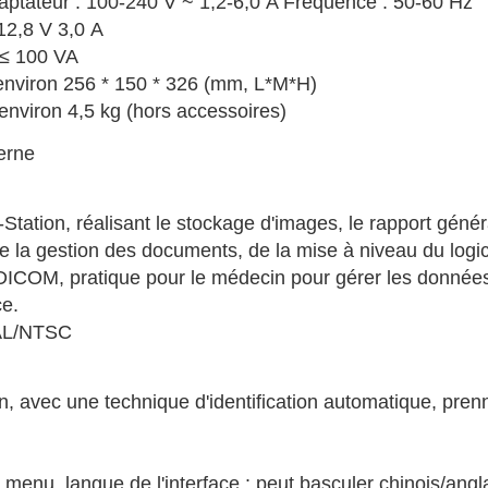
aptateur : 100-240 V ~ 1,2-6,0 A Fréquence : 50-60 Hz
 12,8 V 3,0 A
 ≤ 100 VA
 : environ 256 * 150 * 326 (mm, L*M*H)
: environ 4,5 kg (hors accessoires)
erne
I-Station, réalisant le stockage d'images, le rapport génér
 la gestion des documents, de la mise à niveau du logici
 DICOM, pratique pour le médecin pour gérer les données
ce.
PAL/NTSC
n, avec une technique d'identification automatique, pre
 menu, langue de l'interface : peut basculer chinois/angl