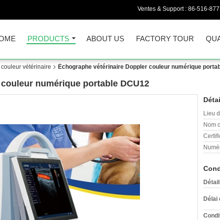
Ventes & Support :
86-516-87
OME
PRODUCTS
ABOUT US
FACTORY TOUR
QUA
couleur vétérinaire
Échographe vétérinaire Doppler couleur numérique port
r couleur numérique portable DCU12
Détai
Lieu d
Nom d
Certifi
Numér
Cond
Détai
Délai 
Condi