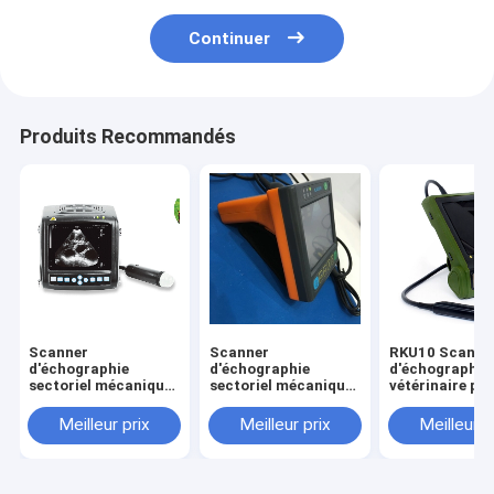
Continuer
Produits Recommandés
Scanner
Scanner
RKU10 Scanne
d'échographie
d'échographie
d'échographie
sectoriel mécanique
sectoriel mécanique
vétérinaire po
portable MSU1
numérique complet
en mode B
MSU3
Meilleur prix
Meilleur prix
Meilleur p