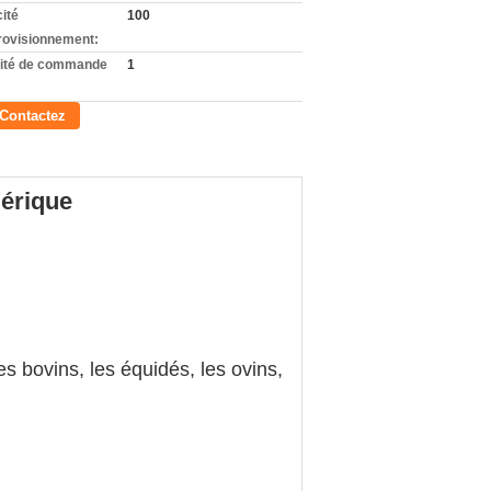
ité
100
rovisionnement:
ité de commande
1
Contactez
mérique
es bovins, les équidés, les ovins,