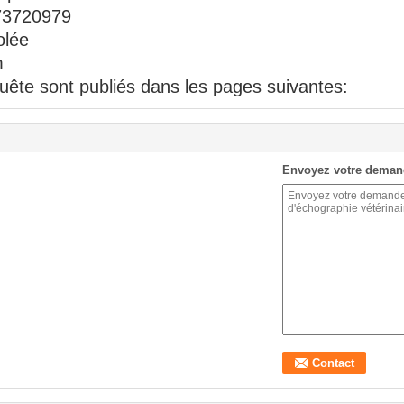
73720979
olée
m
quête sont publiés dans les pages suivantes:
Envoyez votre deman