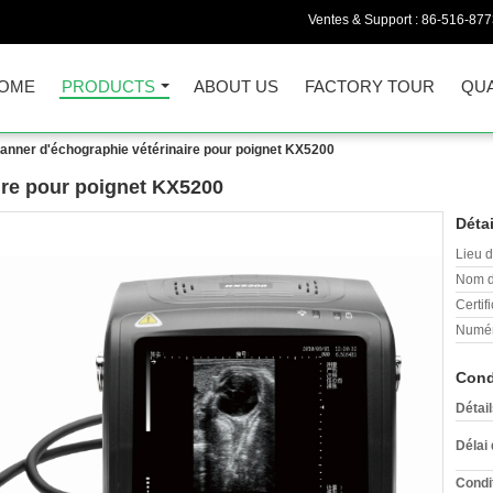
Ventes & Support :
86-516-87
OME
PRODUCTS
ABOUT US
FACTORY TOUR
QUA
anner d'échographie vétérinaire pour poignet KX5200
ire pour poignet KX5200
Détai
Lieu d
Nom d
Certifi
Numér
Cond
Détai
Délai 
Condi