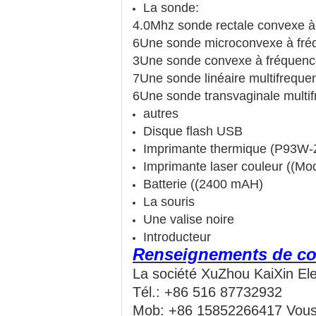
La sonde:
4.0Mhz sonde rectale convexe à
6Une sonde microconvexe à fré
3Une sonde convexe à fréquenc
7Une sonde linéaire multifrequ
6Une sonde transvaginale multi
autres
Disque flash USB
Imprimante thermique (P93W-
Imprimante laser couleur ((M
Batterie ((2400 mAH)
La souris
Une valise noire
Introducteur
Renseignements de co
La société XuZhou KaiXin Ele
Tél.: +86 516 87732932
Mob: +86 15852266417 Vous 