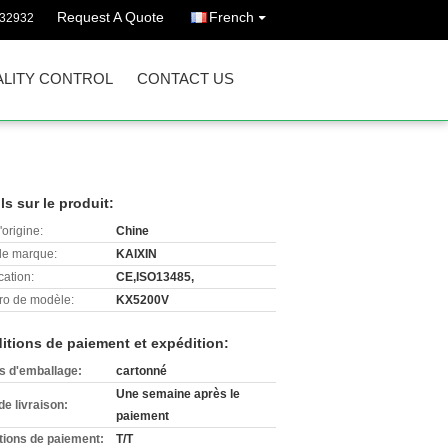
Request A Quote
French
732932
LITY CONTROL
CONTACT US
ls sur le produit:
'origine:
Chine
e marque:
KAIXIN
cation:
CE,ISO13485,
o de modèle:
KX5200V
itions de paiement et expédition:
ls d'emballage:
cartonné
Une semaine après le
de livraison:
paiement
tions de paiement:
T/T