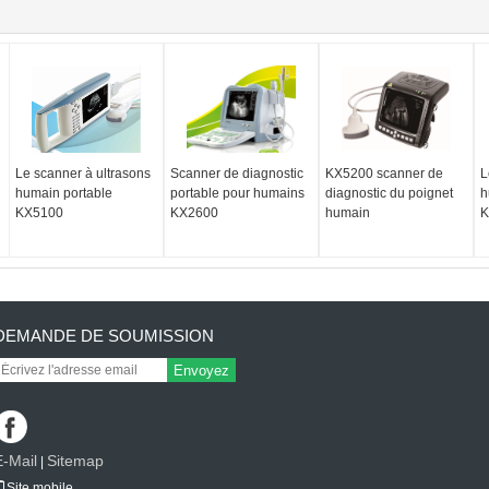
Le scanner à ultrasons
Scanner de diagnostic
KX5200 scanner de
L
humain portable
portable pour humains
diagnostic du poignet
h
KX5100
KX2600
humain
K
DEMANDE DE SOUMISSION
Envoyez
E-Mail
Sitemap
|
Site mobile