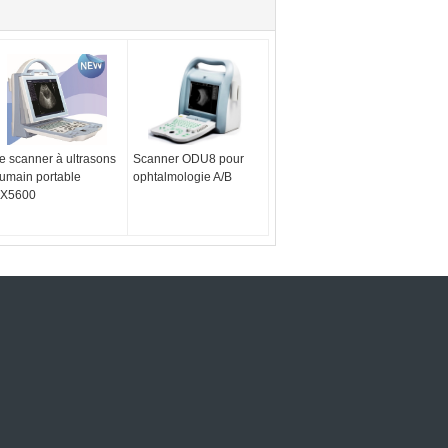
e scanner à ultrasons
Scanner ODU8 pour
umain portable
ophtalmologie A/B
X5600