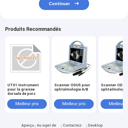
Continuer
Produits Recommandés
UT01 Instrument
Scanner ODU5 pour
Scanner ODU5
pour la graisse
ophtalmologie A/B
ophtalmologie
dorsale de porc
Meilleur prix
Meilleur prix
Meilleur p
Aperçu
Au sujet de
Contactez-
Desktop