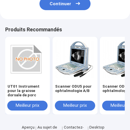
Continuer
Produits Recommandés
UT01 Instrument
Scanner ODU5 pour
Scanner ODU5
pour la graisse
ophtalmologie A/B
ophtalmologie
dorsale de porc
Meilleur prix
Meilleur prix
Meilleur p
Aperçu
Au sujet de
Contactez-
Desktop