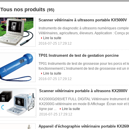
-Tous nos produits
(95)
Scanner vétérinaire à ultrasons portable KX5000V
Instruments de diagnostic à ultrasons numériques compl
Vétérinaires, agriculteurs, éleveurs. Application : Conçu pour
Lire la suite
2016-07-25 17:29:12
TP01 Instrument de test de gestation porcine
TP01 Instruments de test de grossesse pour les porcs et l
fonctionnement L'instrument de test de grossesse est un in
Lire la suite
2016-07-25 17:29:12
Scanner vétérinaire portable à ultrasons KX2000V
KX2000G(09)VET FULL DIGITAL Vétérinaire Instrument de
KX2000G vétérinaire en mode B Affichage :Écran noir et 
ligne par ...
Lire la suite
2016-07-25 17:29:12
Appareil d'échographie vétérinaire portable KX26