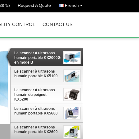
Request A Quote
French
738758
LITY CONTROL
CONTACT US
Le scanner à ultrasons
humain portable KX2000G
en mode B
Le scanner à ultrasons
humain portable KX5100
Le scanner à ultrasons
humain du poignet
KX5200
Le scanner à ultrasons
humain portable KX5600
Le scanner à ultrasons
humain portable KX2600