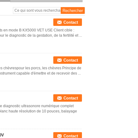
Contact
ets en mode B KX5000 VET USE Client cible :
 le diagnostic de la gestation, de la fertilité et ...
Contact
es chèvrespour les porcs, les chèvres Principe de
strument capable d'émettre et de recevoir des ...
Contact
 diagnostic ultrasonore numérique complet
blanc haute résolution de 10 pouces, balayage
00V
Contact