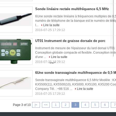
Sonde linéaire rectale multifréquence 6,5 MHz
6Une sonde rectale linéaire à fréquences multiples de 
numéro de téléphone de la banque est le numéro de tél
l...
Lire la suite
2016-07-25 17:29:12
UT01 Instrument de graisse dorsale de porc
Instrument de mesure de l'épaisseur du lard dorsal UT01
Conception globale compacte et flexible. Conception intégr
d'une ...
Lire la suite
2016-07-25 17:29:12
6Une sonde transvaginale multifrequence de 0,5 
Sonde transvaginale multifréquence 6,5 MHz Modèle : K
KX5500(11), KX5500(10), KX5000, KX5100, KX5200 Coor
Company Tél. : +86 516 ...
Lire la suite
2016-07-25 17:29:12
Page 3 of 10
|<
<<
1
2
3
4
5
6
7