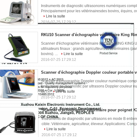
Instruments de diagnostic ultrasonores numériques compl
Principalement pour les vétérinairesdes bovins, équins, ovin
Lire la suite
2016-07-25 17:29:12
RKU10 Scanner d'échographie vétérinaire King Ri
Scanner d'échographie vétérinaire RKU 10 (RING KING U
utilisateurs finaux : grands agriculteurs et vétérinaires (
bovins). ...
Lire la suite
2016-07-25 17:29:12
Scanner d'échographie Doppler couleur portable v
Scanner d'échographie Doppler couleur numérique comple
Instrument de diagnostic par ultrasons Doppler couleur
de l...
Lire la suite
2016-07-25 17:29:12
Scanner d'échographie vétérinaire pour poignet 
Instruments de diagnostic par ultrasons en mode B entiè
cible: Vétérinaire, agriculteur, éleveur. Applications: Conç
Lire la suite
2016-07-25 17:29:12