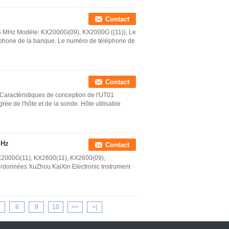
Contact
0,5 MHz Modèle: KX2000G(09), KX2000G ((11)), Le
éphone de la banque. Le numéro de téléphone de
Contact
 Caractéristiques de conception de l'UT01
ée de l'hôte et de la sonde. Hôte utilisable
MHz
Contact
X2000G(11), KX2600(11), KX2600(09),
données XuZhou KaiXin Electronic Instrument
8
9
10
>>
>|