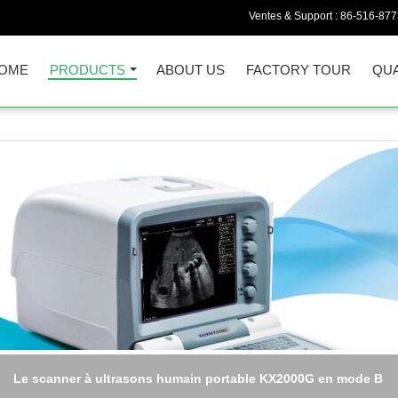
Ventes & Support :
86-516-87
OME
PRODUCTS
ABOUT US
FACTORY TOUR
QUA
Le scanner à ultrasons humain portable KX2000G en mode B