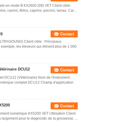
ets en mode B KX2600 (09) VET Client cible :
s, canins, félins, caprins, porcins, lamas. Car ...
ng
Contact
LTRASOUND) Client cible : Principaux
par exemple, les éleveurs qui élèvent plus de 1 000
étérinaire DCU12
Contact
t DCU12 (Vétérinaire) Nom de l'instrument :
 numérique complet DCU12 Champ d'application
KX5200
Contact
rement numérique KX5200 VET Utilisation Client
u largement pour le diagnostic de la grossesse, ...